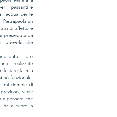
paola Marina a 
er i passanti e 
 l’acqua per le 
i Pietrapaola un 
isi di affetto e 
e presieduta da 
a lodevole che 
no dato il loro 
nte realizzate 
festare la mia 
tino funzionale. 
 mi riempie di 
ezioso, vitale 
a a pensare che 
i ha a cuore la 