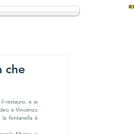
D
a
Convenzioni
Contatti
MENU
a che
l restauro, e ai 
deo e Vincenzo 
la fontanella è 