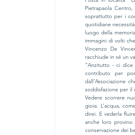
Posta in località 
“G
Pietrapaola Centro, 
soprattutto per i co
quotidiane necessità 
luogo della memoria c
immagini di volti ch
Vincenzo De Vincent
racchiude in sé un va
“Anzitutto - ci dice
contributo per port
dall’Associazione c
soddisfazione per il 
Vedere scorrere nuo
gioia. L’acqua, com
direi. E vederla flu
anche loro provino 
conservazione dei be