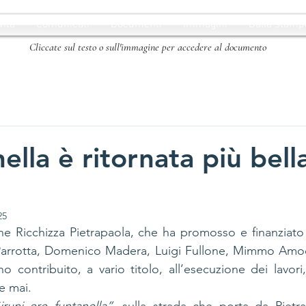
vità
Comunicati
Documenti
Immagini
Dalla stamp
Cliccate sul testo o sull'immagine per accedere al documento
ella è ritornata più bell
25
ne Ricchizza Pietrapaola, che ha promosso e finanziato i
Parrotta, Domenico Madera, Luigi Fullone, Mimmo Amo
 contribuito, a vario titolo, all’esecuzione dei lavori, 
he mai.