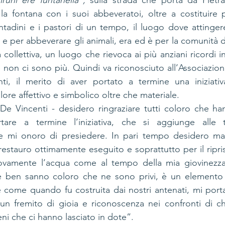
iruni ere funtanella”,
 sulla strada che porta da Pietra
la fontana con i suoi abbeveratoi, oltre a costituire p
ntadini e i pastori di un tempo, il luogo dove attingere
e per abbeverare gli animali, era ed è per la comunità d
ollettiva, un luogo che rievoca ai più anziani ricordi intr
e non ci sono più. Quindi va riconosciuto all’Associazion
i, il merito di aver portato a termine una iniziativ
lore affettivo e simbolico oltre che materiale.
 De Vincenti - desidero ringraziare tutti coloro che han
are a termine l’iniziativa, che si aggiunge alle ta
he mi onoro di presiedere. In pari tempo desidero mani
restauro ottimamente eseguito e soprattutto per il ripris
vamente l’acqua come al tempo della mia giovinezza,
e ben sanno coloro che ne sono privi, è un elemento pr
ire come quando fu costruita dai nostri antenati, mi port
un fremito di gioia e riconoscenza nei confronti di ch
ni che ci hanno lasciato in dote”.