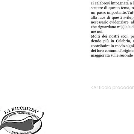
<Articolo precede
Associazione
RICCHIZZA
Pietrapaola
CALABRESI NEL MONDO