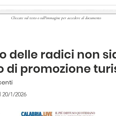
vità
Comunicati
Documenti
Immagini
Dalla stamp
Cliccate sul testo o sull'immagine per accedere al documento
mo delle radici non si
 di promozione turi
centi
l 20/1/2026