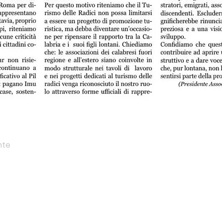
nte
Home
I
Chi siamo
D
Via Napoli,12
Attività
C
87060 Pietrapaola (CS)
Comunicati
C
associazionericchizza@gmail.com
Documenti