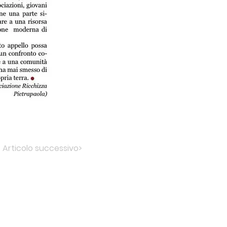
Articolo successivo>
mmagini
Informativa
alla stampa
per i cookies
onvenzioni
e la privacy
ontatti