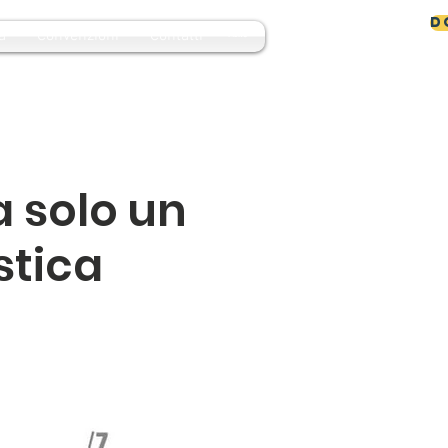
D
a
Convenzioni
Contatti
MENU
a solo un
stica