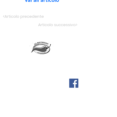
<Articolo precedente
Articolo successivo>
Associazione
RICCHIZZA
Pietrapaola
CALABRESI NEL MONDO
Via Napoli,12
87060 Pietrapaola (CS)
associazionericchizza@gmail.com
C.F.
97038610784
Iscritta all'albo regionale delle associazioni