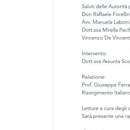
Saluti delle Autorità 
Don Raffaele Forelli
Avv. Manuela Labonia
Dott.ss
a Mirella Paci
Vincenzo De Vincenti
Intervento:
Dott.ss
a Assunta Scor
Relazione:
Prof. Giuseppe Ferrar
Risorgimento Italian
Letture a cura degli 
Sarà presente una ra