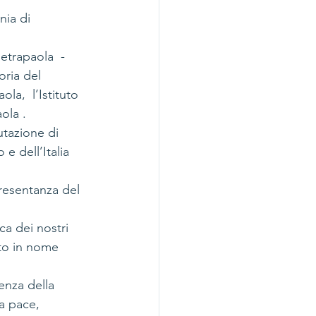
nia di 
etrapaola  - 
oria del 
a,  l’Istituto 
ola .
utazione di 
 e dell’Italia 
resentanza del 
ca dei nostri 
uto in nome 
nza della 
a pace, 