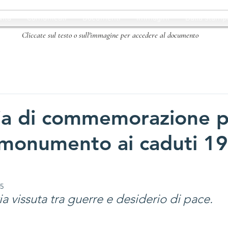
vità
Comunicati
Documenti
Immagini
Dalla stamp
Cliccate sul testo o sull'immagine per accedere al documento
a di commemorazione p
 monumento ai caduti 1
25
ia vissuta tra guerre e desiderio di pace.