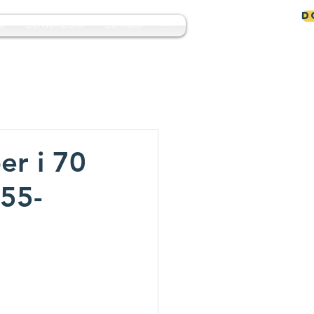
D
a
Convenzioni
Contatti
MENU
er i 70
955-