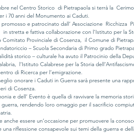
re nel Centro Storico  di Pietrapaola si terrà la  Cerimo
 i 70 anni del Monumento ai Caduti.
o promosso e patrocinato dall’ Associazione  Ricchizza  Pi
n stretta e fattiva collaborazione con l’Istituto per la St
 Comitato Provinciale di Cosenza,  il Comune di Pietrapaol
datoriccio – Scuola Secondaria di Primo grado Pietrapa
alidità storico – culturale ha avuto il Patrocinio della Dep
alabria,  l’Istituto Calabrese per la Storia dell’Antifascismo
tro di Ricerca per l’emigrazione.
eglio onorare i Caduti in Guerra sarà presente una rapp
eri di Cosenza.
monia e dell’ Evento è quella di ravvivare la memoria stori
in guerra, rendendo loro omaggio per il sacrificio compi
atria.
le anche essere un’occasione per promuovere la conosce
e una riflessione consapevole sui temi della guerra e dell