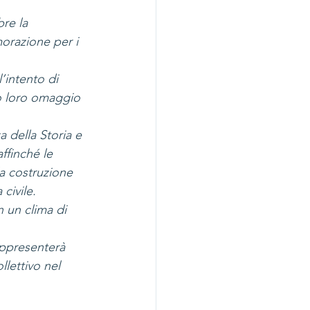
re la 
orazione per i 
’intento di 
do loro omaggio 
della Storia e 
ffinché le 
a costruzione 
 civile.
n un clima di 
appresenterà 
lettivo nel 