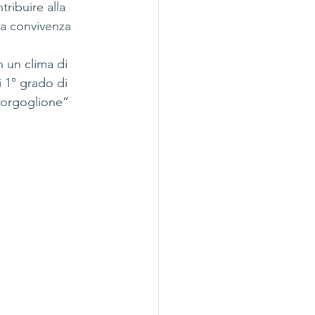
ribuire alla 
la convivenza 
n un clima di 
 1° grado di 
Gorgoglione”  