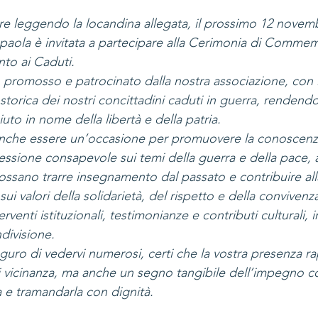
re leggendo la locandina allegata, il prossimo 12 novemb
rapaola è invitata a partecipare alla Cerimonia di Commem
to ai Caduti.
o promosso e patrocinato dalla nostra associazione, con l
storica dei nostri concittadini caduti in guerra, renden
iuto in nome della libertà e della patria. 
nche essere un’occasione per promuovere la conoscenza 
lessione consapevole sui temi della guerra e della pace, a
ssano trarre insegnamento dal passato e contribuire all
ui valori della solidarietà, del rispetto e della convivenza
venti istituzionali, testimonianze e contributi culturali, i
divisione.
uro di vedervi numerosi, certi che la vostra presenza r
 vicinanza, ma anche un segno tangibile dell’impegno col
 e tramandarla con dignità.