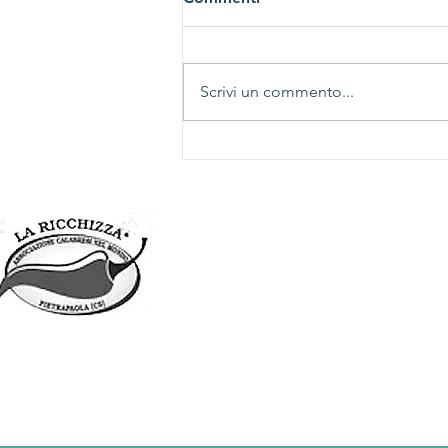
Scrivi un commento...
Grande partecipazione alla
presentazione del libro "Tra
due mondi" di Nicola
Chiarelli
Associazione
RICCHIZZA
Pietrapaola
CALABRESI NEL MONDO