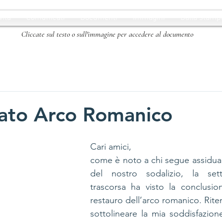
vità
Comunicati
Documenti
Immagini
Dalla stamp
Cliccate sul testo o sull'immagine per accedere al documento
ato Arco Romanico
Cari amici,
come è noto a chi segue assiduame
del nostro sodalizio, la set
trascorsa ha visto la conclusion
restauro dell’arco romanico. Rit
sottolineare la mia soddisfazione 