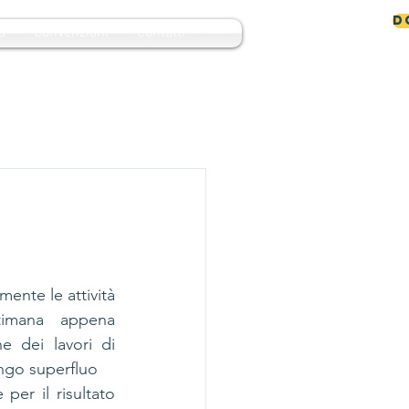
D
a
Convenzioni
Contatti
MENU
nte le attività 
timana appena 
e dei lavori di 
engo superfluo
per il risultato 