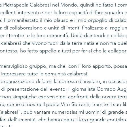
 Pietrapaola Calabresi nel Mondo, quindi ho fatto i comp
eccellenti interventi e per la loro capacità di fare squadra e
e. Ho manifestato il mio plauso e il mio orgoglio di calab
a di collaborazione e unità di intenti finalizzata al raggi
er i territori e le loro comunità. Unità di intendi e colla
i calabresi che vivono fuori dalla terra natia e non fra quel
ontesto, ho fatto appello a tutti per far sì che la collabo
 meraviglioso gruppo, ma che, con il loro apporto, possa
 interessare tutte le comunità calabresi.
’organizzazione di farmi la cortesia di invitare, in occasio
i presentazione dell’evento, il giornalista Corrado Augi
e non simpatiche espresse nei confronti della nostra terr
ra, come dimostra il poeta Vito Sorrenti, tramite il suo lib
 Calabresi”, può vantare numerosissimi uomini di grande 
i fari dell’umanità, che hanno dato il loro grande contribu