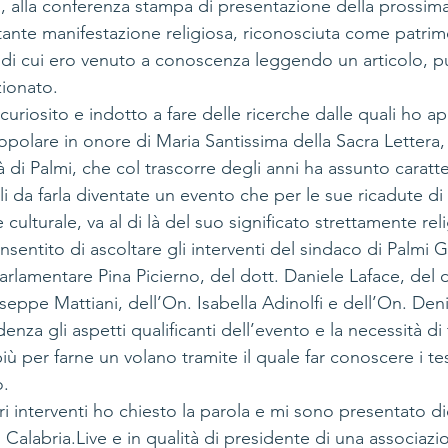
, alla conferenza stampa di presentazione della prossima
rtante manifestazione religiosa, riconosciuta come patrim
di cui ero venuto a conoscenza leggendo un articolo, pu
ionato.
ncuriosito e indotto a fare delle ricerche dalle quali ho a
popolare in onore di Maria Santissima della Sacra Lettera
tà di Palmi, che col trascorre degli anni ha assunto caratt
li da farla diventate un evento che per le sue ricadute di
culturale, va al di là del suo significato strettamente rel
sentito di ascoltare gli interventi del sindaco di Palmi 
arlamentare Pina Picierno, del dott. Daniele Laface, del
ppe Mattiani, dell’On. Isabella Adinolfi e dell’On. Denis
denza gli aspetti qualificanti dell’evento e la necessità d
iù per farne un volano tramite il quale far conoscere i tes
o.
ri interventi ho chiesto la parola e mi sono presentato d
i Calabria.Live e in qualità di presidente di una associazi