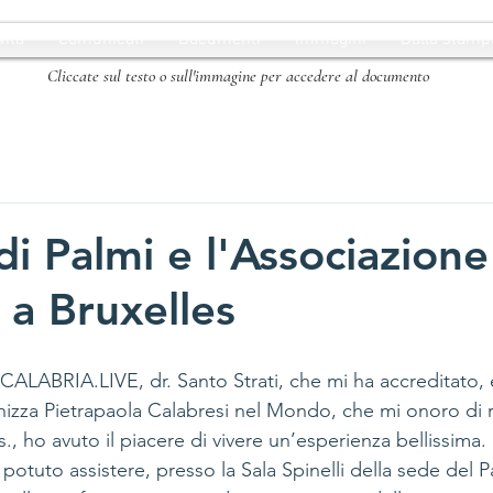
vità
Comunicati
Documenti
Immagini
Dalla stamp
Cliccate sul testo o sull'immagine per accedere al documento
di Palmi e l'Associazione
 a Bruxelles
i CALABRIA.LIVE, dr. Santo Strati, che mi ha accreditato, 
chizza Pietrapaola Calabresi nel Mondo, che mi onoro di 
., ho avuto il piacere di vivere un’esperienza bellissima.
ho potuto assistere, presso la Sala Spinelli della sede del 