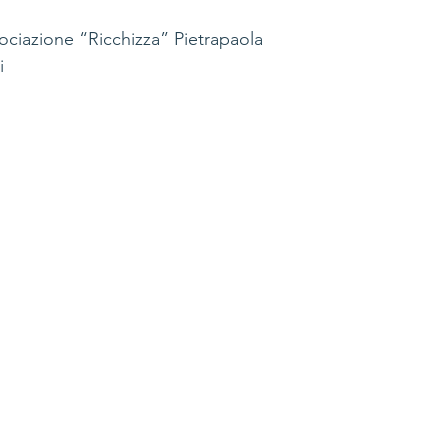
sociazione “Ricchizza” Pietrapaola
i