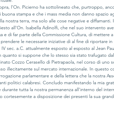
ituale.
opra, l’On. Picierno ha sottolineato che, purtroppo, anco
 buona stampa e che i mass media non danno spazio agli 
lla nostra terra, ma solo alle cose negative e diffamanti. 
esto all'On. Isabella Adinolfi, che nel suo intervento avev
a e di far parte della Commissione Cultura, di mettere a 
ndere le necessarie iniziative di al fine di riportare in I
 IV sec. a.C. attualmente esposto al esposto al Jean Pau
 quanto si suppone che lo stesso sia stato trafugato dal 
ato Cozzo Cerasello di Pietrapaola, nel corso di uno s
so illecitamente sul mercato internazionale. In questo c
errogazione parlamentare e della lettera che la nostra As
anti politici calabresi. Concludo manifestando la mia grati
he durante tutta la nostra permanenza all'interno del inter
 cortesemente a disposizione dei presenti la sua grand