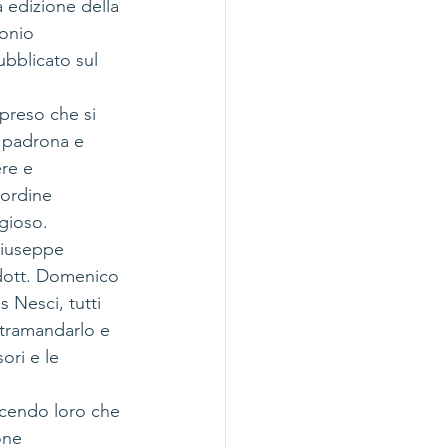
 edizione della 
onio 
bblicato sul 
ppreso che si 
, padrona e 
ere e 
 ordine 
igioso.
Giuseppe 
 dott. Domenico 
 Nesci, tutti 
i tramandarlo e 
ori e le 
icendo loro che 
one 