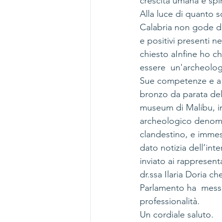
crescita umana e spir
Alla luce di quanto s
Calabria non gode di
e positivi presenti ne
chiesto aInfine ho chi
essere  un'archeolog
Sue competenze e a pre
bronzo da parata del
museum di Malibu, in
archeologico denomin
clandestino, e immes
dato notizia dell’int
inviato ai rappresent
dr.ssa Ilaria Doria c
Parlamento ha  messo
professionalità.
Un cordiale saluto.