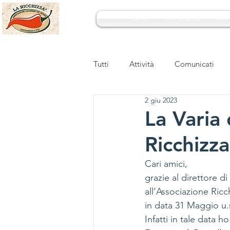
Home
Chi Siamo
Atti
Tutti
Attività
Comunicati
2 giu 2023
La Varia 
Ricchizza
Cari amici,
grazie al direttore d
all’Associazione Ric
in data 31 Maggio u.s
Infatti in tale data 