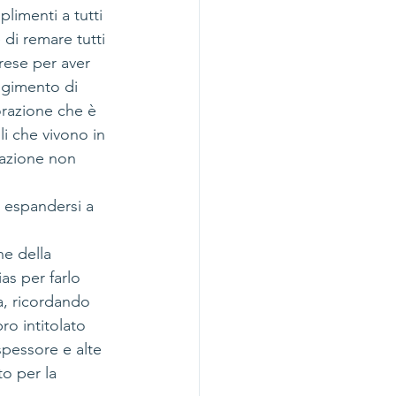
limenti a tutti 
 di remare tutti 
rese per aver 
ungimento di 
borazione che è 
li che vivono in 
razione non 
 espandersi a 
ne della 
as per farlo 
a, ricordando 
ro intitolato 
spessore e alte 
to per la 