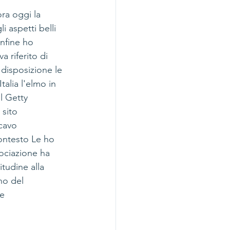
ra oggi la 
aspetti belli 
Infine ho 
a riferito di 
disposizione le 
talia l'elmo in 
l Getty 
sito 
cavo 
ontesto Le ho 
sociazione ha 
tudine alla 
no del 
e 