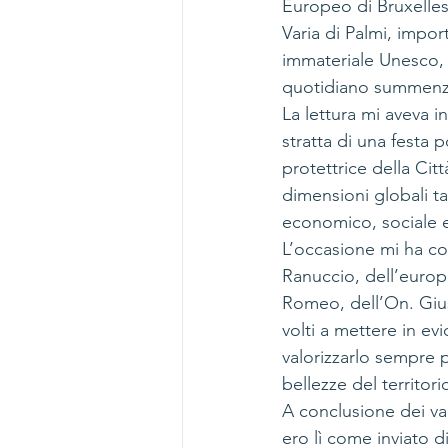
Europeo di Bruxelles
Varia di Palmi, impo
immateriale Unesco, 
quotidiano summenz
La lettura mi aveva i
stratta di una festa 
protettrice della Cit
dimensioni globali ta
economico, sociale e 
L’occasione mi ha con
Ranuccio, dell’europ
Romeo, dell’On. Giuse
volti a mettere in evi
valorizzarlo sempre p
bellezze del territori
A conclusione dei va
ero lì come inviato d