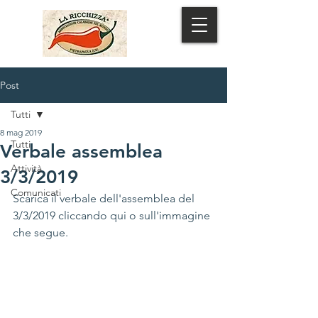
MENU
Post
Tutti
8 mag 2019
Tutti
Verbale assemblea
Attività
3/3/2019
Comunicati
Scarica il verbale dell'assemblea del 
3/3/2019 
cliccando qui
 o sull'immagine 
che segue.